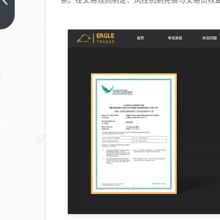
分钟
看
上一
篇
懂：
如何
通过
自营
规则
强行
校正
自己
的
“交
易坏
习
惯”