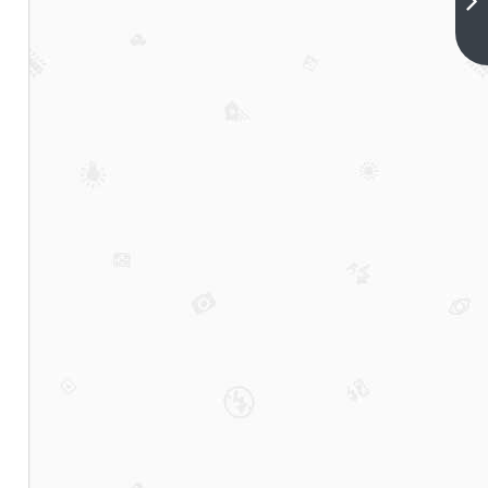
指标
迷
下一
篇
信：
顶尖
交易
员如
何利
用系
统风
控解
决
“知
行合
一”
难题