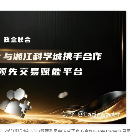
江科学城(长沙)管理委员会达成了官方合作!EagleTrader交易员