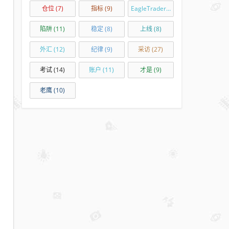
仓位
(7)
指标
(9)
EagleTrader
(16)
陷阱
(11)
稳定
(8)
上线
(8)
外汇
(12)
纪律
(9)
采访
(27)
考试
(14)
账户
(11)
才是
(9)
老鹰
(10)